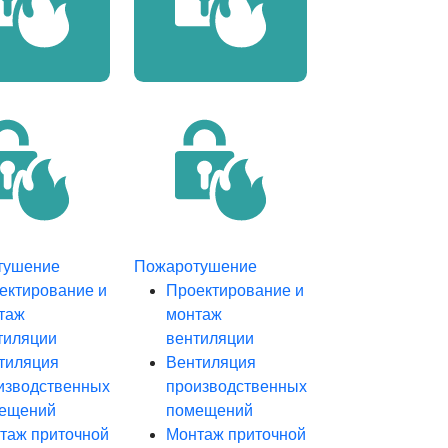
тушение
Пожаротушение
ектирование и
Проектирование и
таж
монтаж
тиляции
вентиляции
тиляция
Вентиляция
изводственных
производственных
ещений
помещений
таж приточной
Монтаж приточной