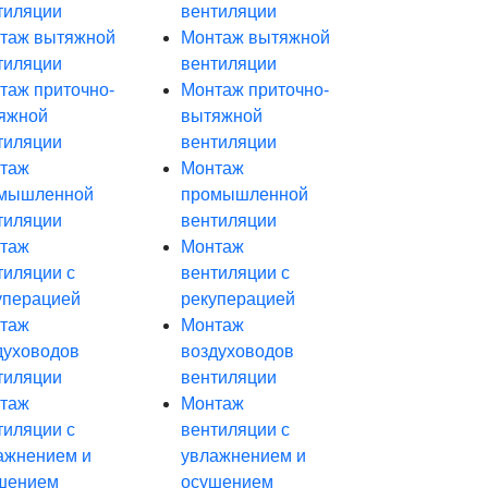
тиляции
вентиляции
таж вытяжной
Монтаж вытяжной
тиляции
вентиляции
таж приточно-
Монтаж приточно-
яжной
вытяжной
тиляции
вентиляции
таж
Монтаж
мышленной
промышленной
тиляции
вентиляции
таж
Монтаж
тиляции с
вентиляции с
уперацией
рекуперацией
таж
Монтаж
духоводов
воздуховодов
тиляции
вентиляции
таж
Монтаж
тиляции с
вентиляции с
ажнением и
увлажнением и
шением
осушением