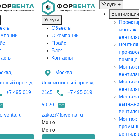
Услуги
+
Вентиляци
Услуги
Проекти
екты
Объекты
монтаж
омпании
О компании
вентиля
йс
Прайс
Вентиля
г
Блог
произво
такты
Контакты
помеще
Монтаж 
сква,
Москва,
вентиля
Монтаж 
ивный проезд,
Локомотивный проезд,
вентиля
+7 495 019
21с5
+7 495 019
Монтаж 
вытяжн
59 20
вентиля
rventa.ru
zakaz@forventa.ru
Монтаж
Меню
промыш
Меню
вентиля