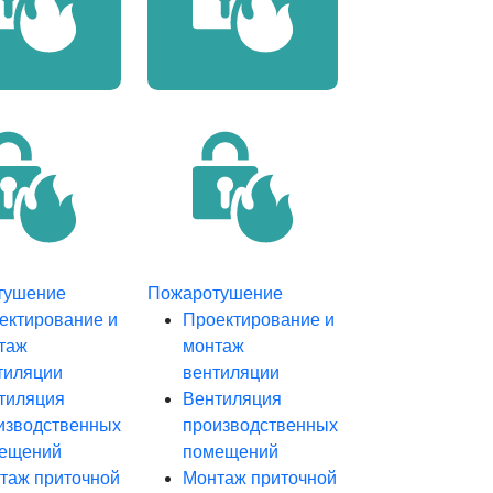
тушение
Пожаротушение
ектирование и
Проектирование и
таж
монтаж
тиляции
вентиляции
тиляция
Вентиляция
изводственных
производственных
ещений
помещений
таж приточной
Монтаж приточной