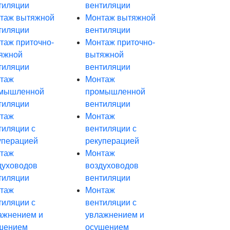
тиляции
вентиляции
таж вытяжной
Монтаж вытяжной
тиляции
вентиляции
таж приточно-
Монтаж приточно-
яжной
вытяжной
тиляции
вентиляции
таж
Монтаж
мышленной
промышленной
тиляции
вентиляции
таж
Монтаж
тиляции с
вентиляции с
уперацией
рекуперацией
таж
Монтаж
духоводов
воздуховодов
тиляции
вентиляции
таж
Монтаж
тиляции с
вентиляции с
ажнением и
увлажнением и
шением
осушением