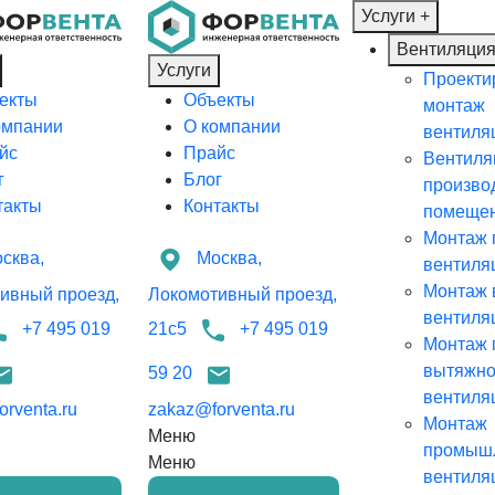
Услуги
+
Вентиляци
Услуги
Проекти
екты
Объекты
монтаж
омпании
О компании
вентиля
йс
Прайс
Вентиля
г
Блог
произво
такты
Контакты
помеще
Монтаж 
сква,
Москва,
вентиля
Монтаж 
ивный проезд,
Локомотивный проезд,
вентиля
+7 495 019
21с5
+7 495 019
Монтаж 
вытяжн
59 20
вентиля
rventa.ru
zakaz@forventa.ru
Монтаж
Меню
промыш
Меню
вентиля