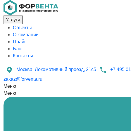
Услуги
Объекты
О компании
Прайс
Блог
Контакты
Москва, Локомотивный проезд, 21с5
+7 495 01
zakaz@forventa.ru
Меню
Меню