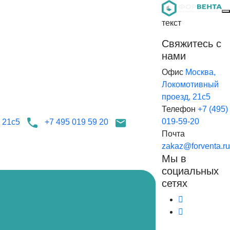
текст
Свяжитесь с
нами
Офис
Москва,
Локомотивный
проезд, 21с5
Телефон
+7 (495)
019-59-20
 21с5
+7 495 019 59 20
Почта
zakaz@forventa.ru
Мы в
социальных
сетях