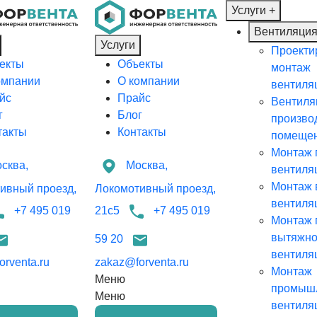
Услуги
+
Вентиляци
Услуги
Проекти
екты
Объекты
монтаж
омпании
О компании
вентиля
йс
Прайс
Вентиля
г
Блог
произво
такты
Контакты
помеще
Монтаж 
сква,
Москва,
вентиля
Монтаж 
ивный проезд,
Локомотивный проезд,
вентиля
+7 495 019
21с5
+7 495 019
Монтаж 
вытяжн
59 20
вентиля
rventa.ru
zakaz@forventa.ru
Монтаж
Меню
промыш
Меню
вентиля