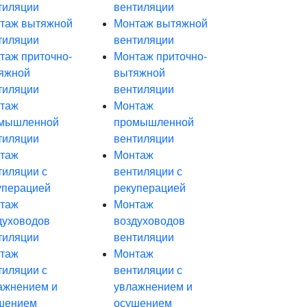
тиляции
вентиляции
таж вытяжной
Монтаж вытяжной
тиляции
вентиляции
таж приточно-
Монтаж приточно-
яжной
вытяжной
тиляции
вентиляции
таж
Монтаж
мышленной
промышленной
тиляции
вентиляции
таж
Монтаж
тиляции с
вентиляции с
уперацией
рекуперацией
таж
Монтаж
духоводов
воздуховодов
тиляции
вентиляции
таж
Монтаж
тиляции с
вентиляции с
ажнением и
увлажнением и
шением
осушением