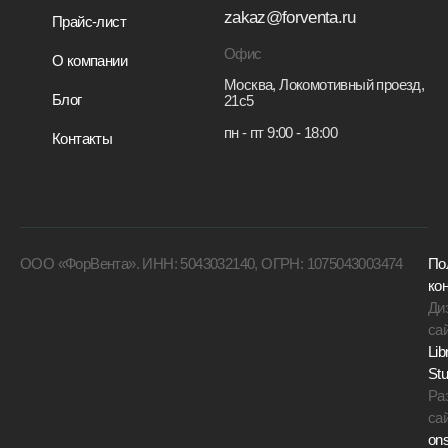
zakaz@forventa.ru
Прайс-лист
Офис
О компании
Москва, Локомотивный проезд,
Блог
21с5
пн - пт 9:00 - 18:00
Контакты
ООО «ФорВента». ИНН: 5043032140, ОГРН: 1075043003474
По
ко
Ди
са
Lib
Stu
Ра
са
on