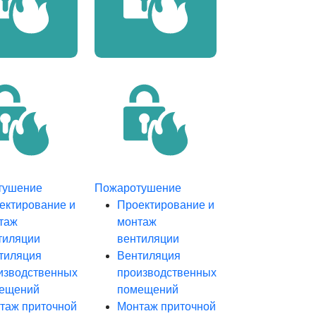
тушение
Пожаротушение
ектирование и
Проектирование и
таж
монтаж
тиляции
вентиляции
тиляция
Вентиляция
изводственных
производственных
ещений
помещений
таж приточной
Монтаж приточной