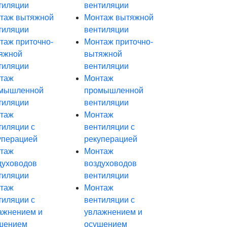
тиляции
вентиляции
таж вытяжной
Монтаж вытяжной
тиляции
вентиляции
таж приточно-
Монтаж приточно-
яжной
вытяжной
тиляции
вентиляции
таж
Монтаж
мышленной
промышленной
тиляции
вентиляции
таж
Монтаж
тиляции с
вентиляции с
уперацией
рекуперацией
таж
Монтаж
духоводов
воздуховодов
тиляции
вентиляции
таж
Монтаж
тиляции с
вентиляции с
ажнением и
увлажнением и
шением
осушением