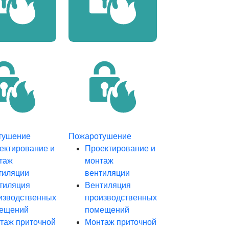
тушение
Пожаротушение
ектирование и
Проектирование и
таж
монтаж
тиляции
вентиляции
тиляция
Вентиляция
изводственных
производственных
ещений
помещений
таж приточной
Монтаж приточной